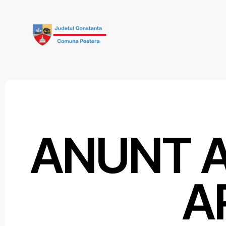
Skip
to
content
ANUNT 
A