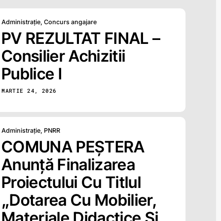
Administrație
,
Concurs angajare
PV REZULTAT FINAL –
Consilier Achizitii
Publice I
MARTIE 24, 2026
Administrație
,
PNRR
COMUNA PEȘTERA
Anunță Finalizarea
Proiectului Cu Titlul
„Dotarea Cu Mobilier,
Materiale Didactice Și