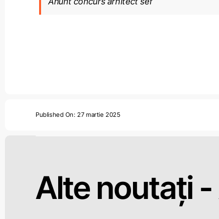
Anunt concurs arhitect sef
Published On: 27 martie 2025
Alte noutați -