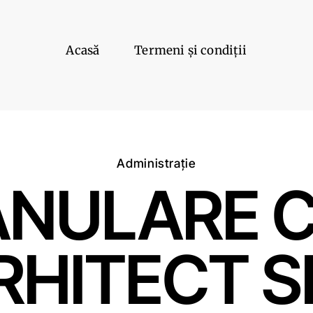
Acasă
Termeni și condiții
Administrație
ANULARE 
RHITECT S