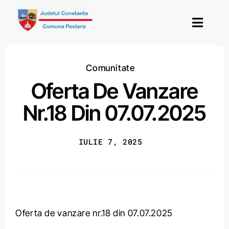
Skip
to
Toggl
content
Navig
Acasă
Comunitate
Oferta De Vanzare
Termeni și condiții
Nr.18 Din 07.07.2025
IULIE 7, 2025
Oferta de vanzare nr.18 din 07.07.2025