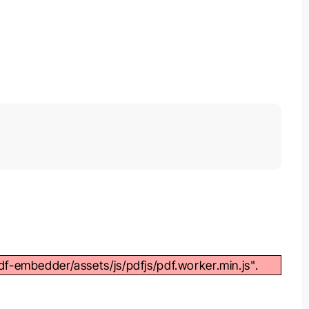
df-embedder/assets/js/pdfjs/pdf.worker.min.js".