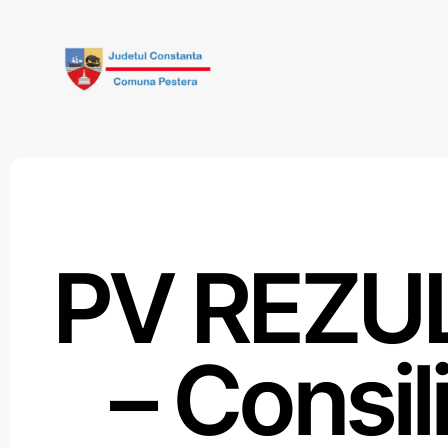
Skip
to
content
PV REZU
– Consili