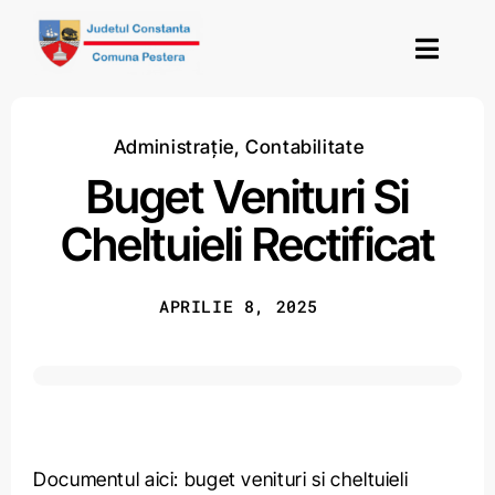
Skip
to
Toggl
content
Navig
Acasă
Administrație
,
Contabilitate
Buget Venituri Si
Termeni și condiții
Cheltuieli Rectificat
APRILIE 8, 2025
Documentul aici:
buget venituri si cheltuieli