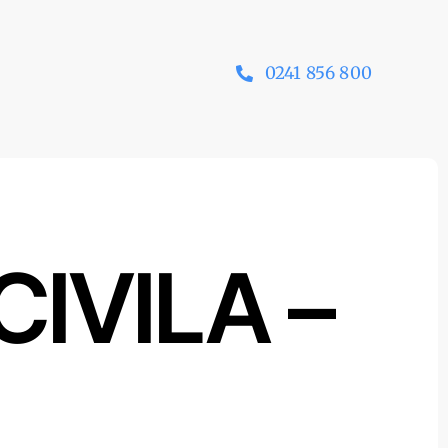
0241 856 800
IVILA –