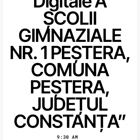
Digitale A
ȘCOLII
GIMNAZIALE
NR. 1 PEȘTERA,
COMUNA
PEȘTERA,
JUDEȚUL
CONSTANȚA”
9:30 AM