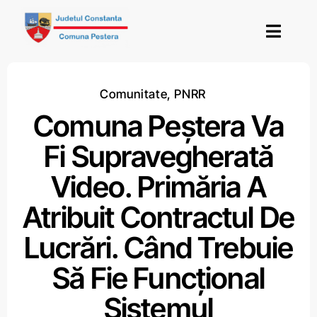
Skip
to
Toggl
content
Navig
Acasă
Comunitate
,
PNRR
Comuna Peștera Va
Termeni și condiții
Fi Supravegherată
Video. Primăria A
Atribuit Contractul De
Lucrări. Când Trebuie
Să Fie Funcțional
Sistemul