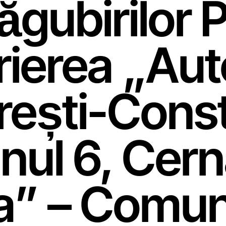
gubirilor 
rierea „Aut
ești-Cons
nul 6, Cer
a” – Comun