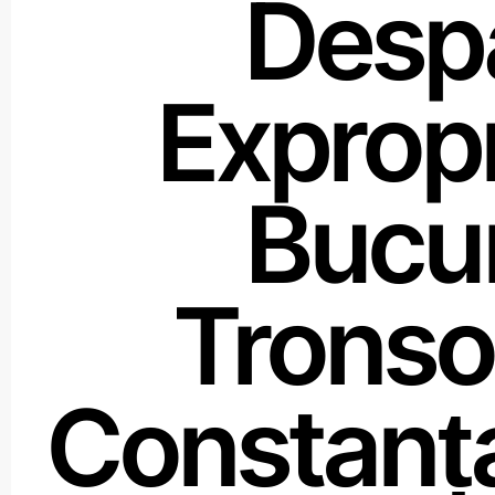
Despă
Exprop
Bucur
Tronso
Constanț