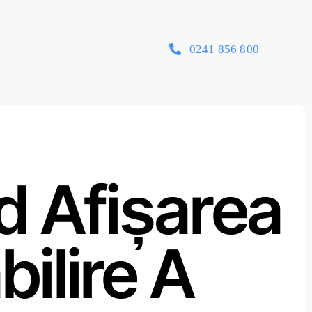
0241 856 800
d Afișarea
bilire A