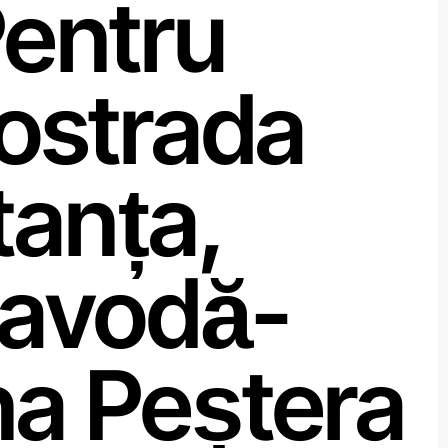
Pentru
ostrada
tanța,
navodă-
a Peștera