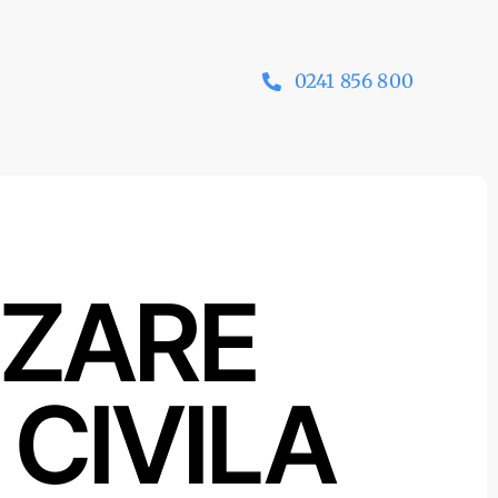
0241 856 800
IZARE
CIVILA