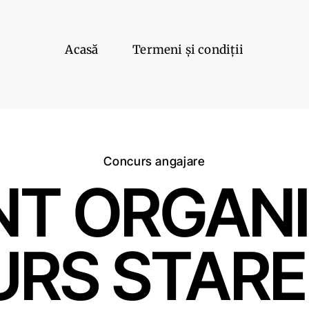
Acasă
Termeni și condiții
Concurs angajare
T ORGAN
RS STARE 