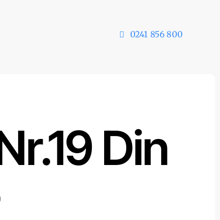
0241 856 800
Nr.19 Din
5