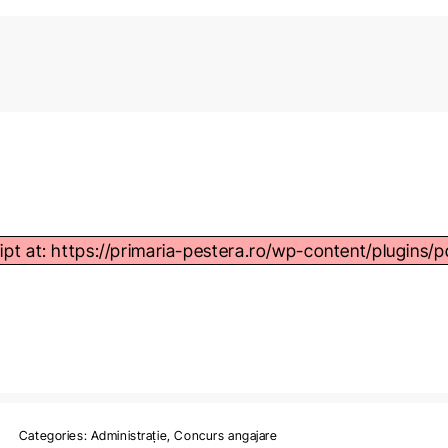
ript at: https://primaria-pestera.ro/wp-content/plugins/p
Categories:
Administrație
,
Concurs angajare