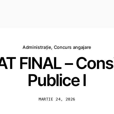
Acasă
Termeni și condiții
Administrație
,
Concurs angajare
 FINAL – Consili
Publice I
MARTIE 24, 2026