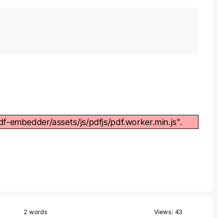
df-embedder/assets/js/pdfjs/pdf.worker.min.js".
2 words
Views: 43