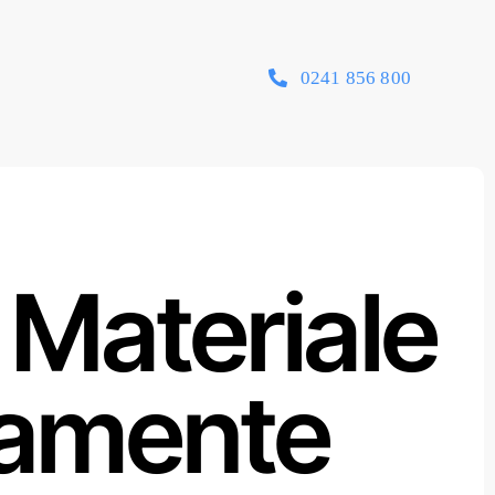
0241 856 800
 Materiale
pamente