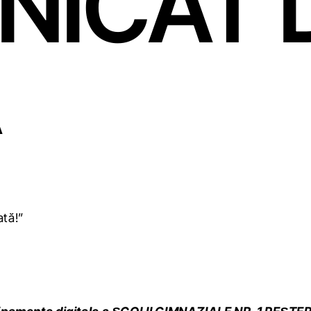
ICAT 
Ă
ată!”