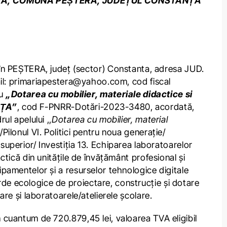
 PEȘTERA, COMUNA PEȘTERA, JUDEȚUL CONSTANȚA”
ul în PEȘTERA, județ (sector) Constanta, adresa JUD.
: primariapestera@yahoo.com, cod fiscal
lu
„Dotarea cu mobilier, materiale didactice si
NȚA”
, cod F-PNRR-Dotări-2023-3480, acordată,
ul apelului ,,
Dotarea cu mobilier, material
/Pilonul VI. Politici pentru noua generație/
perior/ Investiția 13. Echiparea laboratoarelor
actică din unitățile de învățământ profesional și
hipamentelor și a resurselor tehnologice digitale
rde ecologice de proiectare, construcție și dotare
are și laboratoarele/atelierele școlare.
n cuantum de 720.879,45 lei, valoarea TVA eligibil