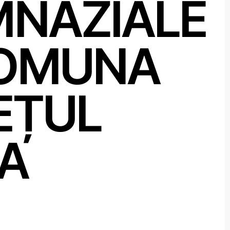
IMNAZIALE
 COMUNA
EȚUL
A