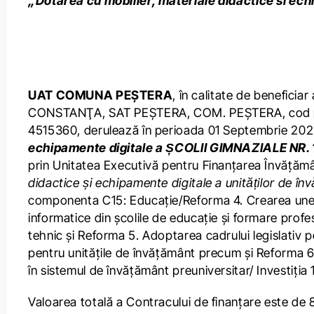
„Dotarea cu mobilier, materiale didactice s
UAT COMUNA PEȘTERA
, în calitate de benefici
CONSTANŢA, SAT PEȘTERA, COM. PEȘTERA, cod poșt
4515360, derulează în perioada 01 Septembrie 202
echipamente digitale a ȘCOLII GIMNAZIALE 
prin Unitatea Executivă pentru Finanțarea Învățământul
didactice și echipamente digitale a unităților de înv
componenta C15: Educație/Reforma 4. Crearea unei r
informatice din școlile de educație și formare profes
tehnic și Reforma 5. Adoptarea cadrului legislativ p
pentru unitățile de învățământ precum și Reforma 6.
în sistemul de învățământ preuniversitar/ Investiția 
Valoarea totală a Contracului de finanțare este de 8