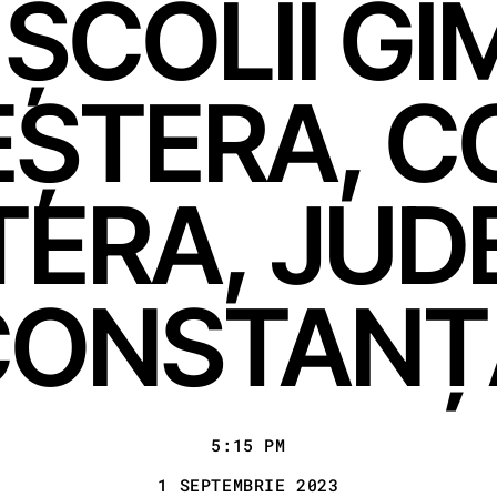
 A ȘCOLII G
PEȘTERA,
TERA, JUD
CONSTANȚ
5:15 PM
1 SEPTEMBRIE 2023