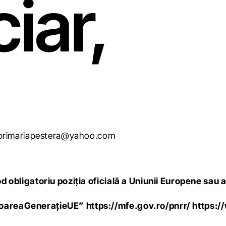
iar,
: primariapestera@yahoo.com
d obligatoriu poziția oficială a Uniunii Europene sau 
ătoareaGenerațieUE”
https://mfe.gov.ro/pnrr/
https:/