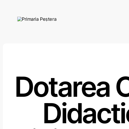
Skip
to
content
Dotarea C
Didact