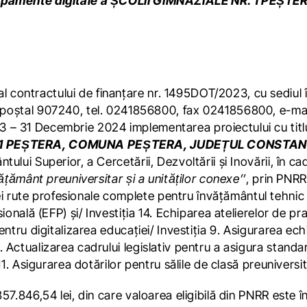
i echipamente digitale a ȘCOLII GIMNAZIALE NR. 1
ar al contractului de finanțare nr. 1495DOT/2023, cu sedi
al 907240, tel. 0241856800, fax 0241856800, e-mail
3 – 31 Decembrie 2024 implementarea proiectului cu tit
NR. 1 PEȘTERA, COMUNA PEȘTERA, JUDEȚUL CONSTA
ui Superior, a Cercetării, Dezvoltării și Inovării, în cadr
ățământ preuniversitar și a unităților conexe’’
, prin PNRR
ute profesionale complete pentru învățământul tehnic su
ională (EFP) și/ Investiția 14. Echiparea atelierelor de pr
entru digitalizarea educației/ Investiția 9. Asigurarea ec
 Actualizarea cadrului legislativ pentru a asigura standa
11. Asigurarea dotărilor pentru sălile de clasă preuniversit
57.846,54 lei, din care valoarea eligibilă din PNRR este î