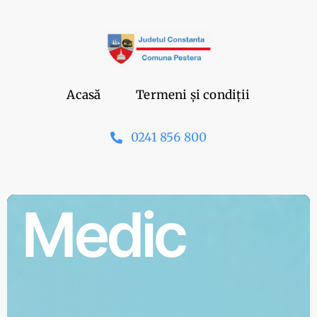
Skip
to
content
Acasă
Termeni și condiții
0241 856 800
Medic