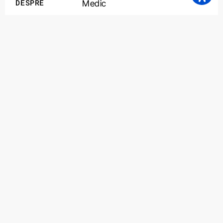
DESPRE
Medic
DATA
aprilie 2024
Content Strategy
,
E-commerce
SERVICII
Mergi înapoi